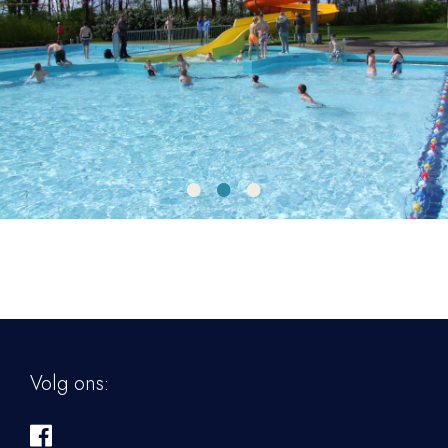
•
•
•
Volg ons: